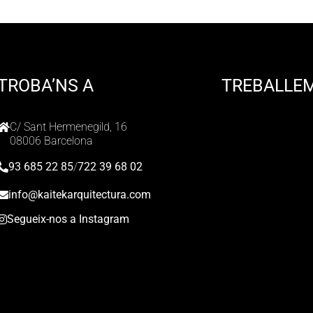
TROBA’NS A
TREBALLE
C/ Sant Hermenegild, 16
08006 Barcelona
93 685 22 85
/
722 39 68 02
info@kaitekarquitectura.com
Segueix-nos a Instagram