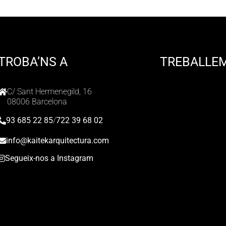
TROBA’NS A
TREBALLE
C/ Sant Hermenegild, 16
08006 Barcelona
93 685 22 85
/
722 39 68 02
info@kaitekarquitectura.com
Segueix-nos a Instagram