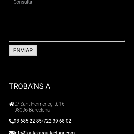
TROBA’NS A
C/ Sant Hermenegild, 16
08006 Barcelona
93 685 22 85
/
722 39 68 02
info@kaitekarquitectura.com