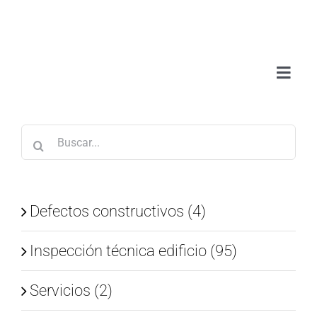
Saltar
al
contenido
Toggl
Navig
Sobr
Buscar:
Serv
Trab
Defectos constructivos (4)
Inspección técnica edificio (95)
Blo
Servicios (2)
Con