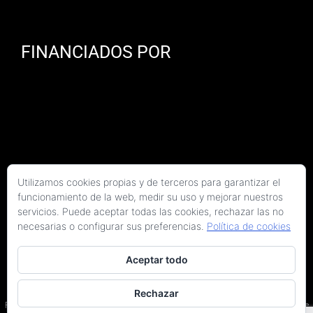
FINANCIADOS POR
Utilizamos cookies propias y de terceros para garantizar el
funcionamiento de la web, medir su uso y mejorar nuestros
servicios. Puede aceptar todas las cookies, rechazar las no
necesarias o configurar sus preferencias.
Política de cookies
Aceptar todo
Copyright 2026 Kaitek Servicios Tecnicos para la Construcción S.L.P. | Todos los
derechos reservados
Rechazar
Programa Kit Digital cofinanciado por los fondos Next Generation (EU) del Plan de