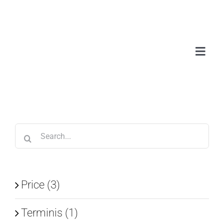
Skip
to
content
Toggl
Navig
Sobr
Serv
Search
Treb
for:
Blo
Price (3)
Con
Terminis (1)