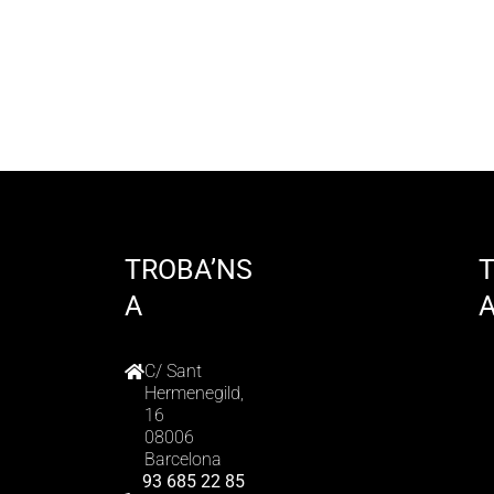
TROBA’NS
A
C/ Sant
Hermenegild,
16
08006
Barcelona
93 685 22 85