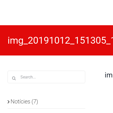
Skip
to
content
img_20191012_151305_
im
Search
for:
Notícies (7)