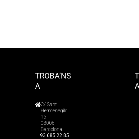
TROBA’NS
A
C/ Sant
Hermenegild,
16
08006
Barcelona
93 685 22 85