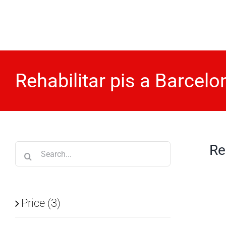
Skip
to
content
Rehabilitar pis a Barcelo
Re
Search
for:
Price (3)