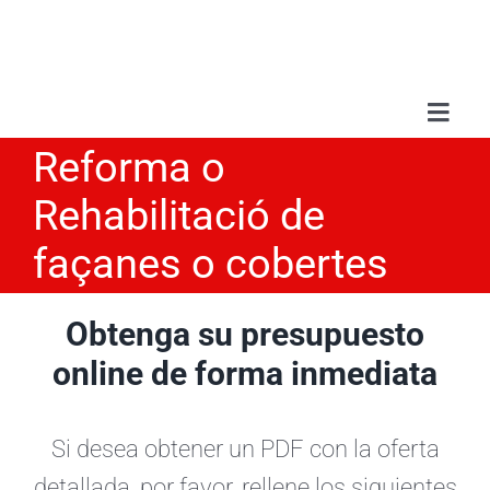
Skip
to
content
Toggl
Navig
Reforma o
Sobr
Rehabilitació de
Serv
façanes o cobertes
Treb
Obtenga su presupuesto
online de forma inmediata
Blo
Si desea obtener un PDF con la oferta
Con
detallada, por favor, rellene los siguientes