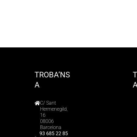
TROBA’NS
A
C/ Sant
Hermenegild,
16
08006
Barcelona
93 685 22 85