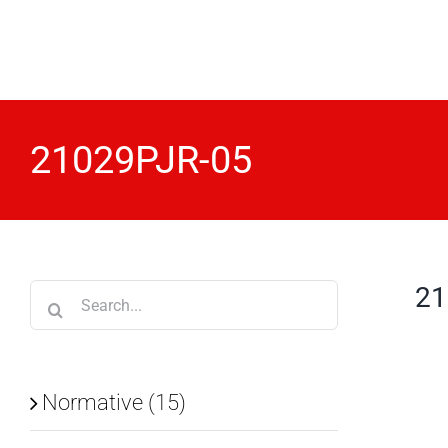
Skip
to
content
21029PJR-05
21
Search
for:
Normative (15)