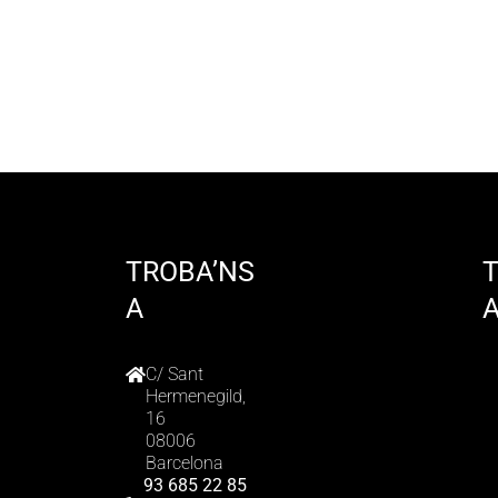
TROBA’NS
A
C/ Sant
Hermenegild,
16
08006
Barcelona
93 685 22 85