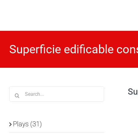
Skip
to
content
Superficie edificable con
Su
Search
for:
Plays (31)