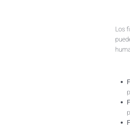
Los f
puede
human
F
p
F
p
F