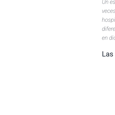
Un es
veces
hospi
difer
en di
Las 