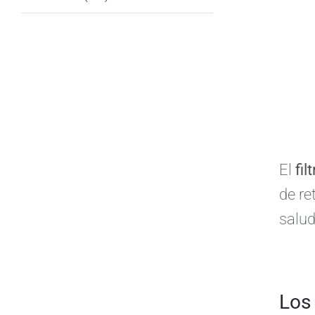
El
fil
de re
salud
Los 