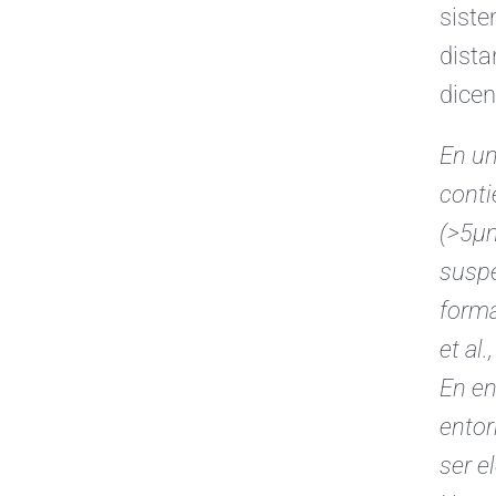
siste
dista
dicen
En un
conti
(>5µm
suspe
forma
et al
En en
entor
ser e