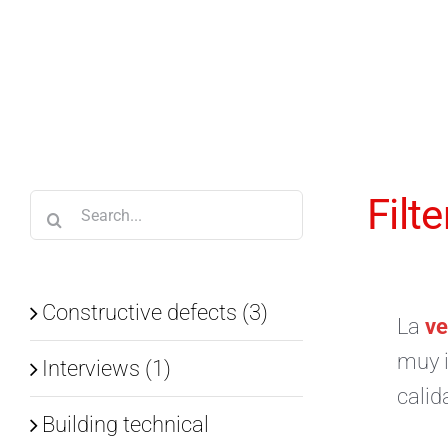
Skip
to
content
Filt
Search
for:
Constructive defects (3)
La
ve
muy i
Interviews (1)
calid
Building technical