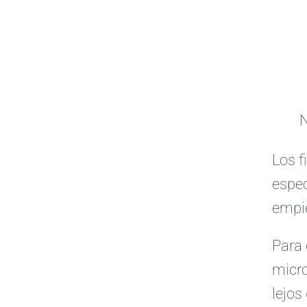
N
Los f
espec
empie
Para 
micro
lejos