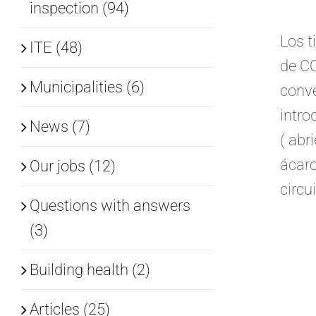
inspection (94)
Los t
ITE (48)
de CO
Municipalities (6)
conve
intro
News (7)
( abr
ácaro
Our jobs (12)
circu
Questions with answers
(3)
Building health (2)
Articles (25)