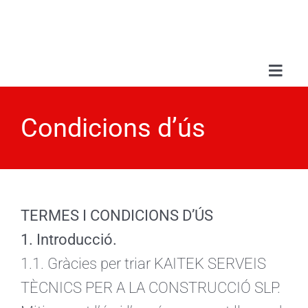
Skip
to
content
Toggl
Navig
Sobr
Condicions d’ús
Serv
Treb
TERMES I CONDICIONS D’ÚS
1. Introducció.
Blo
1.1. Gràcies per triar KAITEK SERVEIS
TÈCNICS PER A LA CONSTRUCCIÓ SLP.
Con