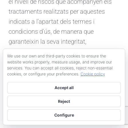
el nivell de riscos que acompanyen els
tractaments realitzats per aquestes
indicats a l’apartat dels termes i
condicions d’ús, de manera que
garanteixin la seva integritat,
confidencialitat i disponibilitat.
We use our own and third-party cookies to ensure the
Així mateix, KAITEK SERVEIS TÈCNICS
website works properly, measure usage, and improve our
services. You can accept all cookies, reject non-essential
PER A LA CONSTRUCCIÓ SLP. informa
cookies, or configure your preferences.
Cookie policy
que en cas que l’Usuari introdueixidades
Accept all
en els formularis dels llocs web de
tercers, seran aquests últims els
Reject
responsables de les dades de caràcter
Configure
personal, i els qui hauran d’adoptar les