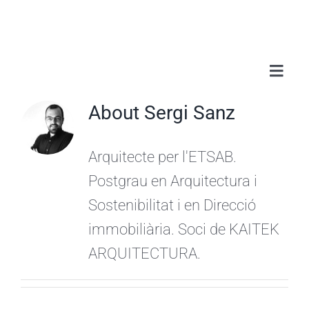
Skip
to
content
Toggl
Navig
Sobr
About
Sergi Sanz
Serv
Arquitecte per l'ETSAB.
Postgrau en Arquitectura i
Treb
Sostenibilitat i en Direcció
immobiliària. Soci de KAITEK
Blo
ARQUITECTURA.
Con