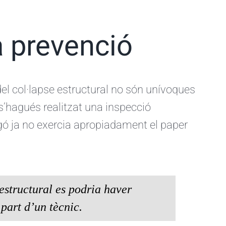
a prevenció
el col·lapse estructural no són unívoques
 s’hagués realitzat una inspecció
igó ja no exercia apropiadament el paper
 estructural es podria haver
part d’un tècnic.