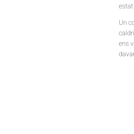
estat
Un co
caldr
ens v
davan