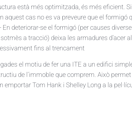
ructura està més optimitzada, és més eficient. Si
n aquest cas no es va preveure que el formigó qu
r- En deteriorar-se el formigó (per causes diverses
 sotmès a tracció) deixa les armadures d’acer a
essivament fins al trencament
gades el motiu de fer una ITE a un edifici simpl
ructiu de l’immoble que comprem. Això permet
n emportar Tom Hank i Shelley Long a la pel·líc