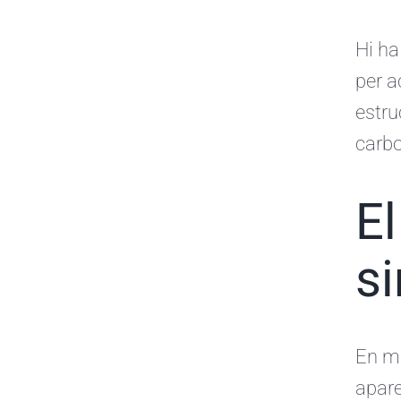
Hi ha
per a
estru
carbo
El
si
En mo
apare