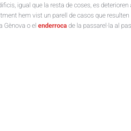
dificis, igual que la resta de coses, es deteriore
tment hem vist un parell de casos que resulten 
a Gènova o el
enderroca
de la passarel·la al pa