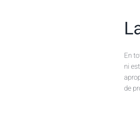
La
En to
ni es
aprop
de pr