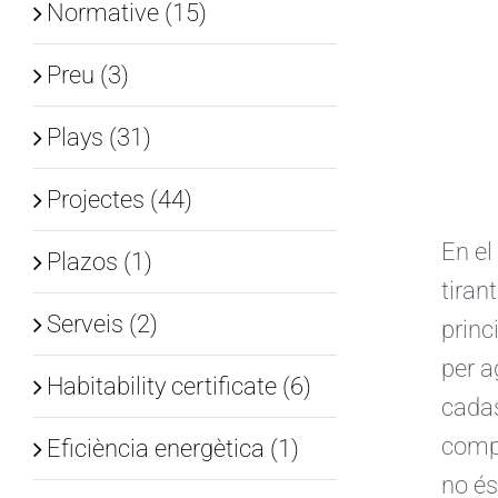
Normative (15)
Preu (3)
Plays (31)
Projectes (44)
En el
Plazos (1)
tiran
Serveis (2)
princ
per a
Habitability certificate (6)
cadas
compr
Eficiència energètica (1)
no és