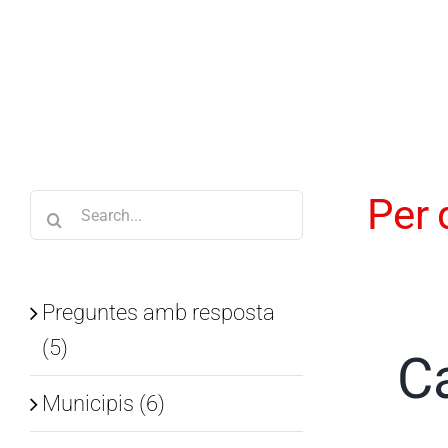
Skip
to
content
Per 
Search
for:
Preguntes amb resposta
(5)
C
Municipis (6)