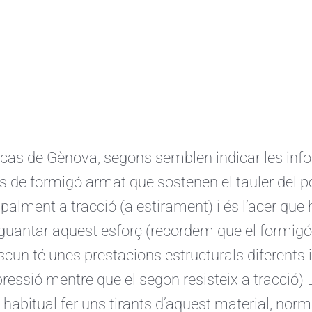
 cas de Gènova, segons semblen indicar les inf
ts de formigó armat que sostenen el tauler del 
ipalment a tracció (a estirament) i és l’acer que 
guantar aquest esforç (recordem que el formigó
cun té unes prestacions estructurals diferents 
essió mentre que el segon resisteix a tracció)
 habitual fer uns tirants d’aquest material, n